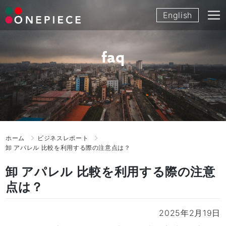
Skip
English
to
content
faq
ホーム
ビジネスレポート
卸 アパレル 比較を利用する際の注意点は？
卸 アパレル 比較を利用する際の注意
点は？
2025年2月19日