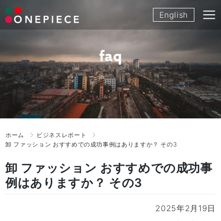
Skip
English
to
content
faq
ホーム
ビジネスレポート
卸 ファッション おすすめでの成功事例はありますか？ その3
卸 ファッション おすすめでの成功事
例はありますか？ その3
2025年2月19日