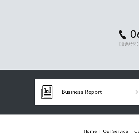
0
【営業時間】
Business Report
Home
Our Service
C