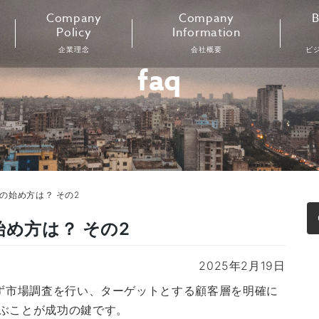
Company
Company
B
Policy
Information
企業理念
会社概要
ビ
faq
の始め方は？ その2
始め方は？ その2
2025年2月19日
まず市場調査を行い、ターゲットとする顧客層を明確に
ぶことが成功の鍵です。