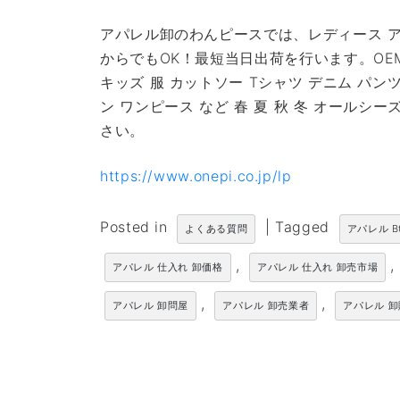
アパレル卸のわんピースでは、レディース ア
からでもOK！最短当日出荷を行います。OE
キッズ 服 カットソー Tシャツ デニム パン
ン ワンピース など 春 夏 秋 冬 オール
さい。
https://www.onepi.co.jp/lp
Posted in
|
Tagged
よくある質問
アパレル B
,
,
アパレル 仕入れ 卸価格
アパレル 仕入れ 卸売市場
,
,
アパレル 卸問屋
アパレル 卸売業者
アパレル 