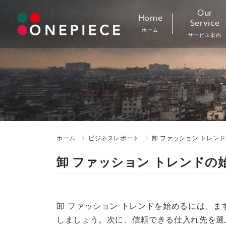
Skip
Our
Home
to
Service
ホーム
content
サービス案内
ホーム
ビジネスレポート
卸 ファッション トレンド
卸 ファッション トレンドの
卸 ファッション トレンドを始めるには、
しましょう。次に、信頼できる仕入れ先を選