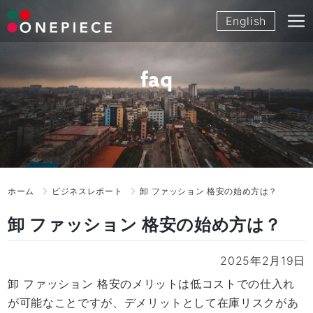
Skip
English
to
content
faq
ホーム
ビジネスレポート
卸 ファッション 格安の始め方は？
卸 ファッション 格安の始め方は？
2025年2月19日
卸 ファッション 格安のメリットは低コストでの仕入れ
が可能なことですが、デメリットとして在庫リスクがあ