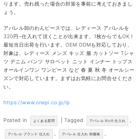
ります。売れ残った場合の対策を事前に考えておきまし
ょう。
アパレル卸のわんピースでは、レディース アパレルを
320円~仕入れて頂くことが出来ます。1枚からでもOK！
最短当日出荷を行います。OEM ODMも対応しており、
対象は、レディース メンズ キッズ 服 カットソー Tシャ
ツ デニム パンツ サロペット ニット インナー トップス
オールインワン ワンピース など 春 夏 秋 冬 オールシー
ズンで対応しています。まずはお気軽にお問合せくださ
い。
https://www.onepi.co.jp/lp
Posted in
|
Tagged
,
よくある質問
アパレル BtoB 仕入れ
,
,
アパレル ブランド 仕入れ
アパレル 仕入れ 卸価格