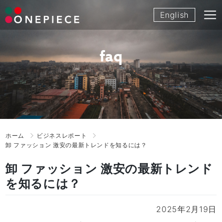
Skip
English
to
content
faq
ホーム
ビジネスレポート
卸 ファッション 激安の最新トレンドを知るには？
卸 ファッション 激安の最新トレンド
を知るには？
2025年2月19日