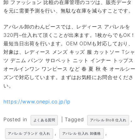
卸 ファッション 比較の在庫管理のコツは、販売データ
を元に需要予測を行い、無駄な在庫を減らすことです。
アパレル卸のわんピースでは、レディース アパレルを
320円~仕入れて頂くことが出来ます。1枚からでもOK！
最短当日出荷を行います。OEM ODMも対応しており、
対象は、レディース メンズ キッズ 服 カットソー Tシャ
ツ デニム パンツ サロペット ニット インナー トップス
オールインワン ワンピース など 春 夏 秋 冬 オールシー
ズンで対応しています。まずはお気軽にお問合せくださ
い。
https://www.onepi.co.jp/lp
Posted in
|
Tagged
,
よくある質問
アパレル BtoB 仕入れ
,
,
アパレル ブランド 仕入れ
アパレル 仕入れ 卸価格