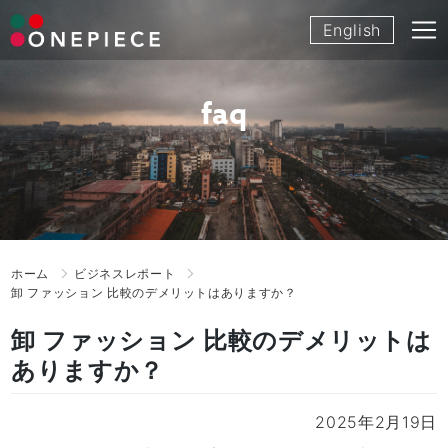
Skip
English
to
content
faq
ホーム
ビジネスレポート
卸 ファッション 比較のデメリットはありますか？
卸 ファッション 比較のデメリットは
ありますか？
2025年2月19日