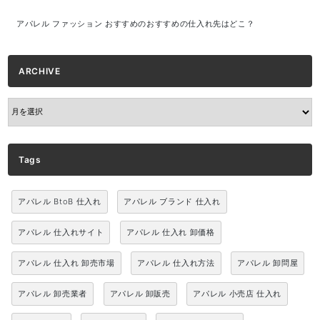
アパレル ファッション おすすめのおすすめの仕入れ先はどこ？
ARCHIVE
ARCHIVE
Tags
アパレル BtoB 仕入れ
アパレル ブランド 仕入れ
アパレル 仕入れサイト
アパレル 仕入れ 卸価格
アパレル 仕入れ 卸売市場
アパレル 仕入れ方法
アパレル 卸問屋
アパレル 卸売業者
アパレル 卸販売
アパレル 小売店 仕入れ