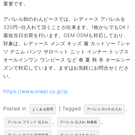
重要です。
アパレル卸のわんピースでは、レディース アパレルを
320円~仕入れて頂くことが出来ます。1枚からでもOK！
最短当日出荷を行います。OEM ODMも対応しており、
対象は、レディース メンズ キッズ 服 カットソー Tシャ
ツ デニム パンツ サロペット ニット インナー トップス
オールインワン ワンピース など 春 夏 秋 冬 オールシー
ズンで対応しています。まずはお気軽にお問合せくださ
い。
https://www.onepi.co.jp/lp
Posted in
|
Tagged
,
よくある質問
アパレル BtoB 仕入れ
,
,
アパレル ブランド 仕入れ
アパレル 仕入れ 卸価格
,
,