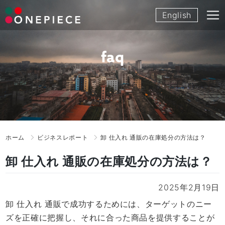
Skip
English
to
content
faq
ホーム
ビジネスレポート
卸 仕入れ 通販の在庫処分の方法は？
卸 仕入れ 通販の在庫処分の方法は？
2025年2月19日
卸 仕入れ 通販で成功するためには、ターゲットのニー
ズを正確に把握し、それに合った商品を提供することが