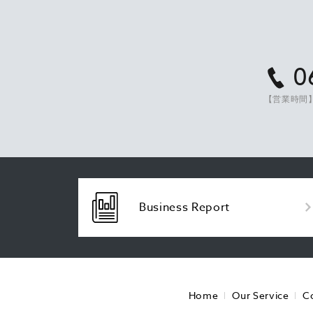
0
【営業時間】
Business Report
Home
Our Service
C