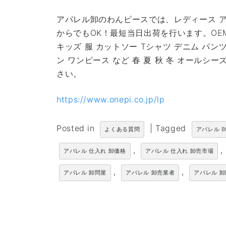
アパレル卸のわんピースでは、レディース ア
からでもOK！最短当日出荷を行います。OE
キッズ 服 カットソー Tシャツ デニム パン
ン ワンピース など 春 夏 秋 冬 オール
さい。
https://www.onepi.co.jp/lp
Posted in
|
Tagged
よくある質問
アパレル B
,
,
アパレル 仕入れ 卸価格
アパレル 仕入れ 卸売市場
,
,
アパレル 卸問屋
アパレル 卸売業者
アパレル 