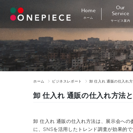
Skip
Our
Home
to
Service
ホーム
content
サービス案内
ホーム
ビジネスレポート
卸 仕入れ 通販の仕入れ
卸 仕入れ 通販の仕入れ方法
卸 仕入れ 通販の仕入れ方法は、展示会へ
に、SNSを活用したトレンド調査が効果的で