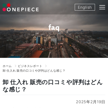
Skip
English
to
content
faq
ホーム
ビジネスレポート
卸 仕入れ 販売の口コミや評判はどんな感じ？
卸 仕入れ 販売の口コミや評判はどん
な感じ？
2025年2月19日