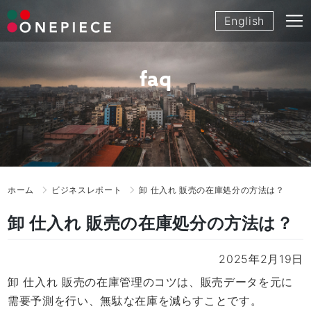
Skip
English
to
content
faq
ホーム
ビジネスレポート
卸 仕入れ 販売の在庫処分の方法は？
卸 仕入れ 販売の在庫処分の方法は？
2025年2月19日
卸 仕入れ 販売の在庫管理のコツは、販売データを元に
需要予測を行い、無駄な在庫を減らすことです。