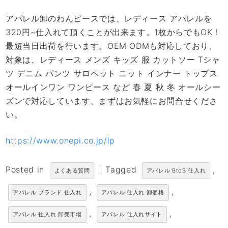
アパレル卸のわんピースでは、レディース アパレルを
320円~仕入れて頂くことが出来ます。1枚からでもOK！
最短当日出荷を行います。OEM ODMも対応しており、
対象は、レディース メンズ キッズ 服 カットソー Tシャ
ツ デニム パンツ サロペット ニット インナー トップス
オールインワン ワンピース など 春 夏 秋 冬 オールシー
ズンで対応しています。まずはお気軽にお問合せくださ
い。
https://www.onepi.co.jp/lp
Posted in
|
Tagged
,
よくある質問
アパレル BtoB 仕入れ
,
,
アパレル ブランド 仕入れ
アパレル 仕入れ 卸価格
,
,
アパレル 仕入れ 卸売市場
アパレル 仕入れサイト