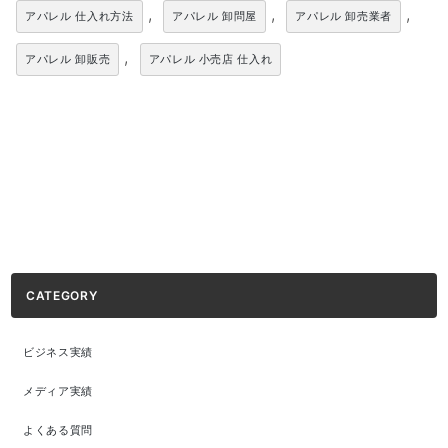
,
,
,
アパレル 仕入れ方法
アパレル 卸問屋
アパレル 卸売業者
,
アパレル 卸販売
アパレル 小売店 仕入れ
CATEGORY
ビジネス実績
メディア実績
よくある質問