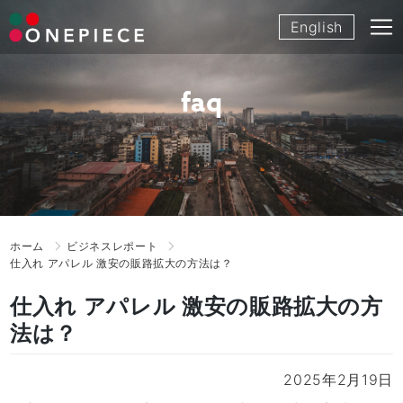
Skip
English
to
content
faq
ホーム
ビジネスレポート
仕入れ アパレル 激安の販路拡大の方法は？
仕入れ アパレル 激安の販路拡大の方
法は？
2025年2月19日