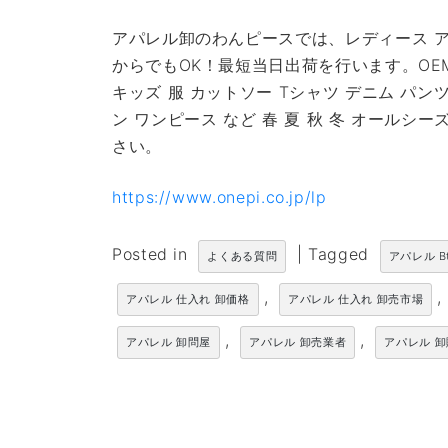
アパレル卸のわんピースでは、レディース ア
からでもOK！最短当日出荷を行います。OE
キッズ 服 カットソー Tシャツ デニム パン
ン ワンピース など 春 夏 秋 冬 オール
さい。
https://www.onepi.co.jp/lp
Posted in
|
Tagged
よくある質問
アパレル B
,
,
アパレル 仕入れ 卸価格
アパレル 仕入れ 卸売市場
,
,
アパレル 卸問屋
アパレル 卸売業者
アパレル 