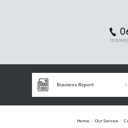
0
【営業時間】
Business Report
Home
Our Service
C