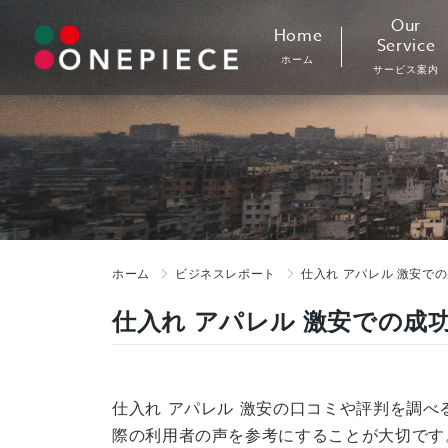
Skip
Our
Home
to
Service
ホーム
content
サービス案内
ホーム
ビジネスレポート
仕入れ アパレル 激安で
仕入れ アパレル 激安での成
仕入れ アパレル 激安の口コミや評判を調べ
際の利用者の声を参考にすることが大切です