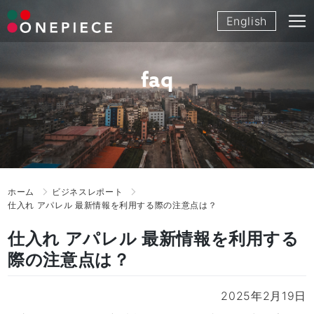
Skip
English
to
content
faq
ホーム
ビジネスレポート
仕入れ アパレル 最新情報を利用する際の注意点は？
仕入れ アパレル 最新情報を利用する
際の注意点は？
2025年2月19日