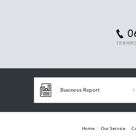
0
【営業時間】
Business Report
Home
Our Service
C