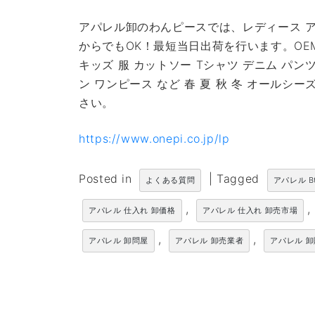
アパレル卸のわんピースでは、レディース ア
からでもOK！最短当日出荷を行います。OE
キッズ 服 カットソー Tシャツ デニム パン
ン ワンピース など 春 夏 秋 冬 オール
さい。
https://www.onepi.co.jp/lp
Posted in
|
Tagged
よくある質問
アパレル B
,
,
アパレル 仕入れ 卸価格
アパレル 仕入れ 卸売市場
,
,
アパレル 卸問屋
アパレル 卸売業者
アパレル 