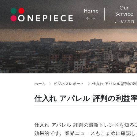
Skip
Our
Home
to
Service
ホーム
content
サービス案内
ホーム
ビジネスレポート
仕入れ アパレル 評判の
仕入れ アパレル 評判の利益
仕入れ アパレル 評判の最新トレンドを知る
効果的です。業界ニュースもこまめに確認し