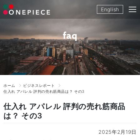
Skip
English
to
content
faq
ホーム
ビジネスレポート
仕入れ アパレル 評判の売れ筋商品は？ その3
仕入れ アパレル 評判の売れ筋商品
は？ その3
2025年2月19日