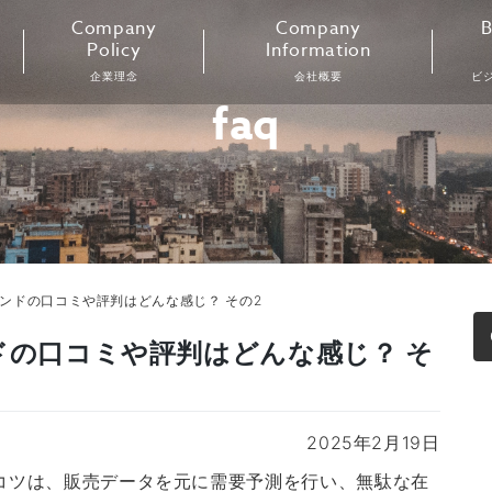
Company
Company
B
Policy
Information
企業理念
会社概要
ビ
faq
レンドの口コミや評判はどんな感じ？ その2
ドの口コミや評判はどんな感じ？ そ
2025年2月19日
のコツは、販売データを元に需要予測を行い、無駄な在