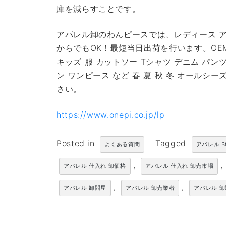
庫を減らすことです。
アパレル卸のわんピースでは、レディース ア
からでもOK！最短当日出荷を行います。OE
キッズ 服 カットソー Tシャツ デニム パン
ン ワンピース など 春 夏 秋 冬 オール
さい。
https://www.onepi.co.jp/lp
Posted in
|
Tagged
よくある質問
アパレル B
,
,
アパレル 仕入れ 卸価格
アパレル 仕入れ 卸売市場
,
,
アパレル 卸問屋
アパレル 卸売業者
アパレル 