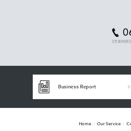
0
【営業時間】
Business Report
Home
Our Service
C