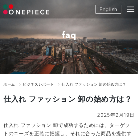
Skip
English
to
content
faq
ホーム
ビジネスレポート
仕入れ ファッション 卸の始め方は？
仕入れ ファッション 卸の始め方は？
2025年2月19日
仕入れ ファッション 卸で成功するためには、ターゲッ
トのニーズを正確に把握し、それに合った商品を提供す