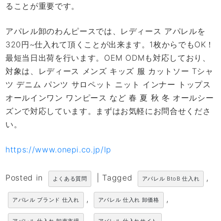
ることが重要です。
アパレル卸のわんピースでは、レディース アパレルを
320円~仕入れて頂くことが出来ます。1枚からでもOK！
最短当日出荷を行います。OEM ODMも対応しており、
対象は、レディース メンズ キッズ 服 カットソー Tシャ
ツ デニム パンツ サロペット ニット インナー トップス
オールインワン ワンピース など 春 夏 秋 冬 オールシー
ズンで対応しています。まずはお気軽にお問合せくださ
い。
https://www.onepi.co.jp/lp
Posted in
|
Tagged
,
よくある質問
アパレル BtoB 仕入れ
,
,
アパレル ブランド 仕入れ
アパレル 仕入れ 卸価格
,
,