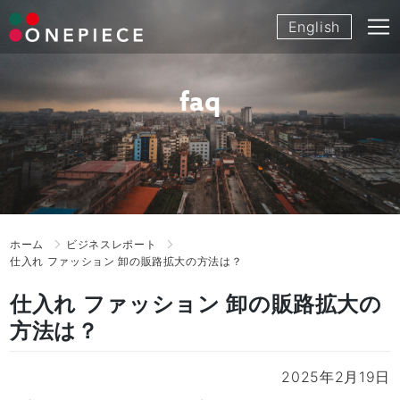
Skip
English
to
content
faq
ホーム
ビジネスレポート
仕入れ ファッション 卸の販路拡大の方法は？
仕入れ ファッション 卸の販路拡大の
方法は？
2025年2月19日