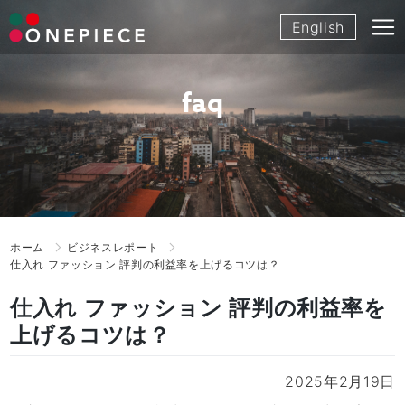
Skip
English
to
content
faq
ホーム
ビジネスレポート
仕入れ ファッション 評判の利益率を上げるコツは？
仕入れ ファッション 評判の利益率を
上げるコツは？
2025年2月19日