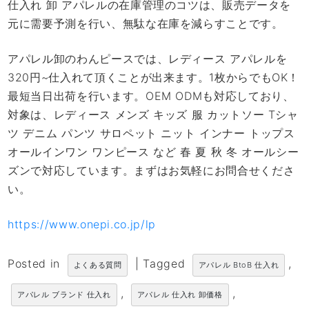
仕入れ 卸 アパレルの在庫管理のコツは、販売データを
元に需要予測を行い、無駄な在庫を減らすことです。
アパレル卸のわんピースでは、レディース アパレルを
320円~仕入れて頂くことが出来ます。1枚からでもOK！
最短当日出荷を行います。OEM ODMも対応しており、
対象は、レディース メンズ キッズ 服 カットソー Tシャ
ツ デニム パンツ サロペット ニット インナー トップス
オールインワン ワンピース など 春 夏 秋 冬 オールシー
ズンで対応しています。まずはお気軽にお問合せくださ
い。
https://www.onepi.co.jp/lp
Posted in
|
Tagged
,
よくある質問
アパレル BtoB 仕入れ
,
,
アパレル ブランド 仕入れ
アパレル 仕入れ 卸価格