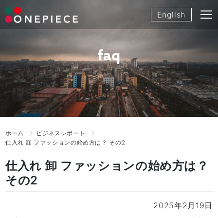
Skip
English
to
content
faq
ホーム
ビジネスレポート
仕入れ 卸 ファッションの始め方は？ その2
仕入れ 卸 ファッションの始め方は？
その2
2025年2月19日