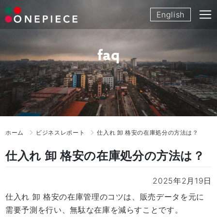
Skip
English
to
content
faq
ホーム
ビジネスレポート
仕入れ 卸 格安の在庫処分の方法は？
仕入れ 卸 格安の在庫処分の方法は？
2025年2月19日
仕入れ 卸 格安の在庫管理のコツは、販売データを元に
需要予測を行い、無駄な在庫を減らすことです。