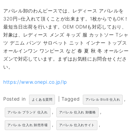
アパレル卸のわんピースでは、レディース アパレルを
320円~仕入れて頂くことが出来ます。1枚からでもOK！
最短当日出荷を行います。OEM ODMも対応しており、
対象は、レディース メンズ キッズ 服 カットソー Tシャ
ツ デニム パンツ サロペット ニット インナー トップス
オールインワン ワンピース など 春 夏 秋 冬 オールシー
ズンで対応しています。まずはお気軽にお問合せくださ
い。
https://www.onepi.co.jp/lp
Posted in
|
Tagged
,
よくある質問
アパレル BtoB 仕入れ
,
,
アパレル ブランド 仕入れ
アパレル 仕入れ 卸価格
,
,
アパレル 仕入れ 卸売市場
アパレル 仕入れサイト