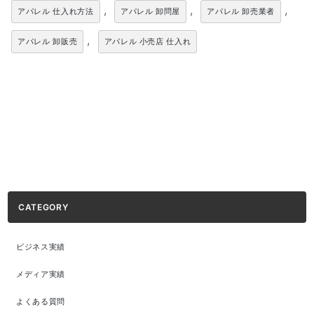
,
,
,
アパレル 仕入れ方法
アパレル 卸問屋
アパレル 卸売業者
,
アパレル 卸販売
アパレル 小売店 仕入れ
CATEGORY
ビジネス実績
メディア実績
よくある質問