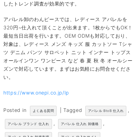
したトレンド調査が効果的です。
アパレル卸のわんピースでは、レディース アパレルを
320円~仕入れて頂くことが出来ます。1枚からでもOK！
最短当日出荷を行います。OEM ODMも対応しており、
対象は、レディース メンズ キッズ 服 カットソー Tシャ
ツ デニム パンツ サロペット ニット インナー トップス
オールインワン ワンピース など 春 夏 秋 冬 オールシー
ズンで対応しています。まずはお気軽にお問合せくださ
い。
https://www.onepi.co.jp/lp
Posted in
|
Tagged
,
よくある質問
アパレル BtoB 仕入れ
,
,
アパレル ブランド 仕入れ
アパレル 仕入れ 卸価格
,
,