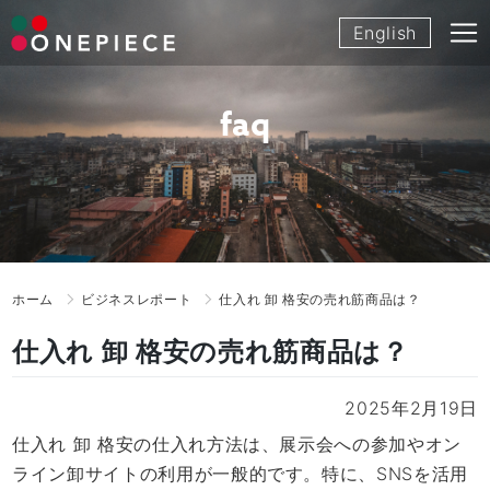
Skip
English
to
content
faq
ホーム
ビジネスレポート
仕入れ 卸 格安の売れ筋商品は？
仕入れ 卸 格安の売れ筋商品は？
2025年2月19日
仕入れ 卸 格安の仕入れ方法は、展示会への参加やオン
ライン卸サイトの利用が一般的です。特に、SNSを活用