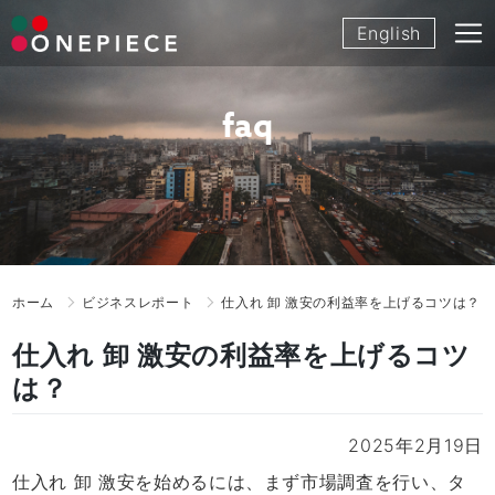
Skip
English
to
content
faq
ホーム
ビジネスレポート
仕入れ 卸 激安の利益率を上げるコツは？
仕入れ 卸 激安の利益率を上げるコツ
は？
2025年2月19日
仕入れ 卸 激安を始めるには、まず市場調査を行い、タ