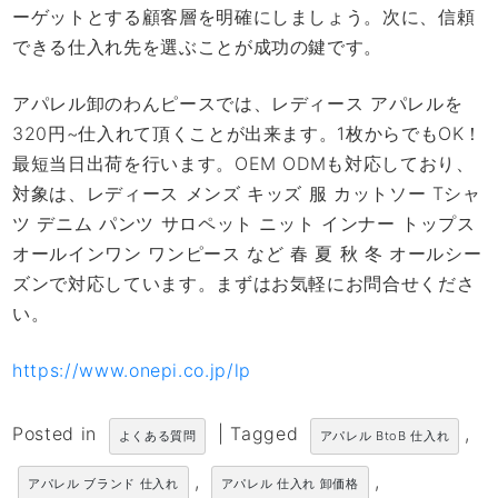
ーゲットとする顧客層を明確にしましょう。次に、信頼
できる仕入れ先を選ぶことが成功の鍵です。
アパレル卸のわんピースでは、レディース アパレルを
320円~仕入れて頂くことが出来ます。1枚からでもOK！
最短当日出荷を行います。OEM ODMも対応しており、
対象は、レディース メンズ キッズ 服 カットソー Tシャ
ツ デニム パンツ サロペット ニット インナー トップス
オールインワン ワンピース など 春 夏 秋 冬 オールシー
ズンで対応しています。まずはお気軽にお問合せくださ
い。
https://www.onepi.co.jp/lp
Posted in
|
Tagged
,
よくある質問
アパレル BtoB 仕入れ
,
,
アパレル ブランド 仕入れ
アパレル 仕入れ 卸価格