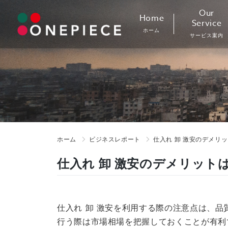
Skip
Our
Home
to
Service
ホーム
content
サービス案内
ホーム
ビジネスレポート
仕入れ 卸 激安のデメリ
仕入れ 卸 激安のデメリット
仕入れ 卸 激安を利用する際の注意点は、
行う際は市場相場を把握しておくことが有利