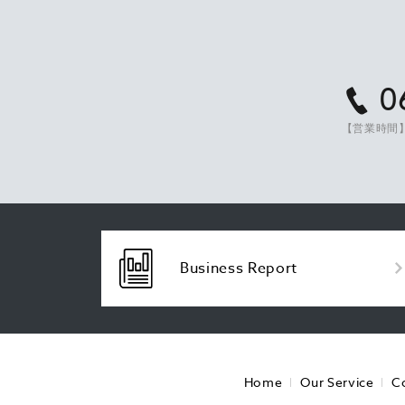
0
【営業時間】
Business Report
Home
Our Service
C