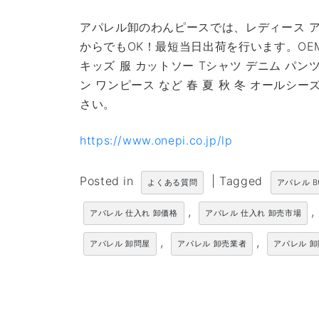
アパレル卸のわんピースでは、レディース ア
からでもOK！最短当日出荷を行います。OE
キッズ 服 カットソー Tシャツ デニム パン
ン ワンピース など 春 夏 秋 冬 オール
さい。
https://www.onepi.co.jp/lp
Posted in
|
Tagged
よくある質問
アパレル B
,
,
アパレル 仕入れ 卸価格
アパレル 仕入れ 卸売市場
,
,
アパレル 卸問屋
アパレル 卸売業者
アパレル 