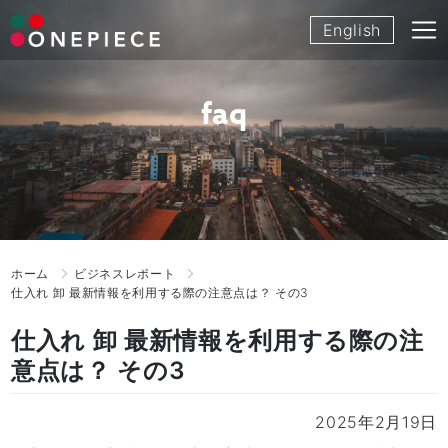
Skip
English
to
content
faq
ホーム
ビジネスレポート
仕入れ 卸 最新情報を利用する際の注意点は？ その3
仕入れ 卸 最新情報を利用する際の注
意点は？ その3
2025年2月19日