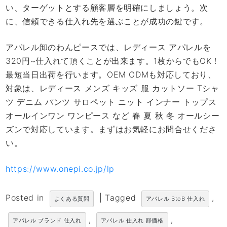
い、ターゲットとする顧客層を明確にしましょう。次
に、信頼できる仕入れ先を選ぶことが成功の鍵です。
アパレル卸のわんピースでは、レディース アパレルを
320円~仕入れて頂くことが出来ます。1枚からでもOK！
最短当日出荷を行います。OEM ODMも対応しており、
対象は、レディース メンズ キッズ 服 カットソー Tシャ
ツ デニム パンツ サロペット ニット インナー トップス
オールインワン ワンピース など 春 夏 秋 冬 オールシー
ズンで対応しています。まずはお気軽にお問合せくださ
い。
https://www.onepi.co.jp/lp
Posted in
|
Tagged
,
よくある質問
アパレル BtoB 仕入れ
,
,
アパレル ブランド 仕入れ
アパレル 仕入れ 卸価格