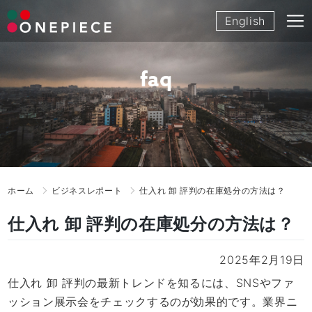
Skip
English
to
content
faq
ホーム
ビジネスレポート
仕入れ 卸 評判の在庫処分の方法は？
仕入れ 卸 評判の在庫処分の方法は？
2025年2月19日
仕入れ 卸 評判の最新トレンドを知るには、SNSやファ
ッション展示会をチェックするのが効果的です。業界ニ