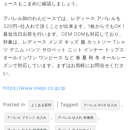
ュースもこまめに確認しましょう。
アパレル卸のわんピースでは、レディース アパレルを
320円~仕入れて頂くことが出来ます。1枚からでもOK！
最短当日出荷を行います。OEM ODMも対応しており、
対象は、レディース メンズ キッズ 服 カットソー Tシャ
ツ デニム パンツ サロペット ニット インナー トップス
オールインワン ワンピース など 春 夏 秋 冬 オールシー
ズンで対応しています。まずはお気軽にお問合せくださ
い。
https://www.onepi.co.jp/lp
Posted in
|
Tagged
,
よくある質問
アパレル BtoB 仕入れ
,
,
アパレル ブランド 仕入れ
アパレル 仕入れ 卸価格
,
,