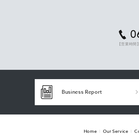
0
【営業時間】
Business Report
Home
Our Service
C