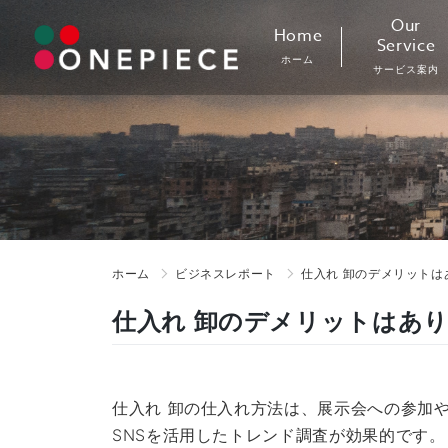
Skip
Our
Home
to
Service
ホーム
content
サービス案内
ホーム
ビジネスレポート
仕入れ 卸のデメリットは
仕入れ 卸のデメリットはあ
仕入れ 卸の仕入れ方法は、展示会への参加
SNSを活用したトレンド調査が効果的です。