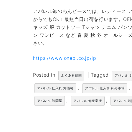
アパレル卸のわんピースでは、レディース ア
からでもOK！最短当日出荷を行います。OE
キッズ 服 カットソー Tシャツ デニム パン
ン ワンピース など 春 夏 秋 冬 オール
さい。
https://www.onepi.co.jp/lp
Posted in
|
Tagged
よくある質問
アパレル B
,
,
アパレル 仕入れ 卸価格
アパレル 仕入れ 卸売市場
,
,
アパレル 卸問屋
アパレル 卸売業者
アパレル 