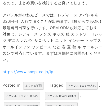
るので、まとめ買いを検討すると良いでしょう。
アパレル卸のわんピースでは、レディース アパレルを
320円~仕入れて頂くことが出来ます。1枚からでもOK！
最短当日出荷を行います。OEM ODMも対応しており、
対象は、レディース メンズ キッズ 服 カットソー Tシャ
ツ デニム パンツ サロペット ニット インナー トップス
オールインワン ワンピース など 春 夏 秋 冬 オールシー
ズンで対応しています。まずはお気軽にお問合せくださ
い。
https://www.onepi.co.jp/lp
Posted in
|
Tagged
,
よくある質問
アパレル BtoB 仕入れ
,
,
アパレル ブランド 仕入れ
アパレル 仕入れ 卸価格
,
,