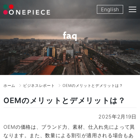
Skip
English
to
content
faq
ホーム
ビジネスレポート
OEMのメリットとデメリットは？
OEMのメリットとデメリットは？
2025年2月19日
OEMの価格は、ブランド力、素材、仕入れ先によって異
なります。また、数量による割引が適用される場合もあ