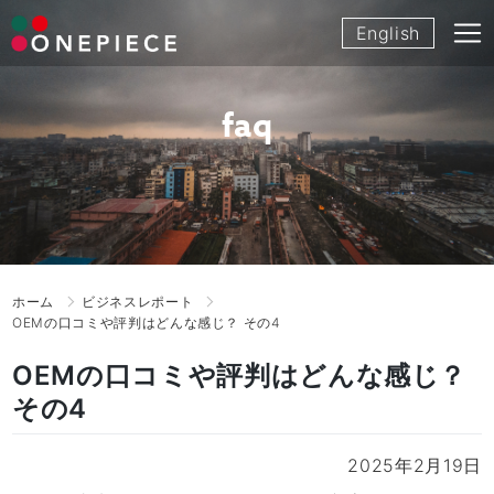
Skip
English
to
content
faq
ホーム
ビジネスレポート
OEMの口コミや評判はどんな感じ？ その4
OEMの口コミや評判はどんな感じ？
その4
2025年2月19日