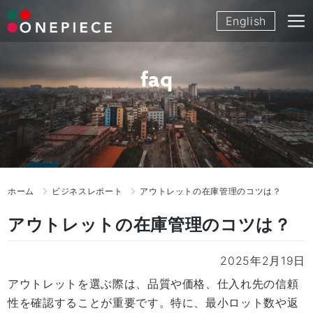
Skip
English
to
content
faq
ホーム
ビジネスレポート
アウトレットの在庫管理のコツは？
アウトレットの在庫管理のコツは？
2025年2月19日
アウトレットを選ぶ際は、品質や価格、仕入れ先の信頼
性を確認することが重要です。特に、最小ロット数や返