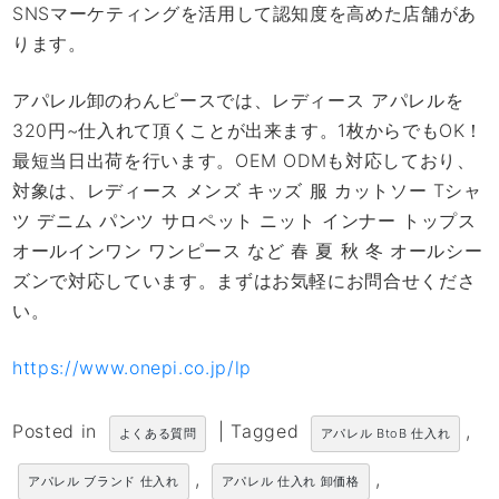
SNSマーケティングを活用して認知度を高めた店舗があ
ります。
アパレル卸のわんピースでは、レディース アパレルを
320円~仕入れて頂くことが出来ます。1枚からでもOK！
最短当日出荷を行います。OEM ODMも対応しており、
対象は、レディース メンズ キッズ 服 カットソー Tシャ
ツ デニム パンツ サロペット ニット インナー トップス
オールインワン ワンピース など 春 夏 秋 冬 オールシー
ズンで対応しています。まずはお気軽にお問合せくださ
い。
https://www.onepi.co.jp/lp
Posted in
|
Tagged
,
よくある質問
アパレル BtoB 仕入れ
,
,
アパレル ブランド 仕入れ
アパレル 仕入れ 卸価格