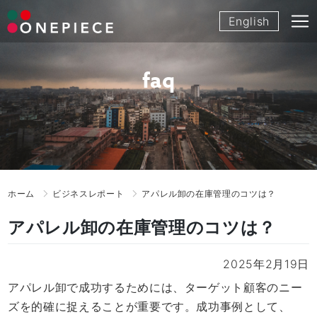
Skip
English
to
content
faq
ホーム
ビジネスレポート
アパレル卸の在庫管理のコツは？
アパレル卸の在庫管理のコツは？
2025年2月19日
アパレル卸で成功するためには、ターゲット顧客のニー
ズを的確に捉えることが重要です。成功事例として、