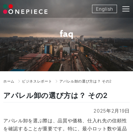
Skip
English
to
content
faq
ホーム
ビジネスレポート
アパレル卸の選び方は？ その2
アパレル卸の選び方は？ その2
2025年2月19日
アパレル卸を選ぶ際は、品質や価格、仕入れ先の信頼性
を確認することが重要です。特に、最小ロット数や返品