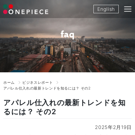
Skip
English
to
content
faq
ホーム
ビジネスレポート
アパレル仕入れの最新トレンドを知るには？ その2
アパレル仕入れの最新トレンドを知
るには？ その2
2025年2月19日