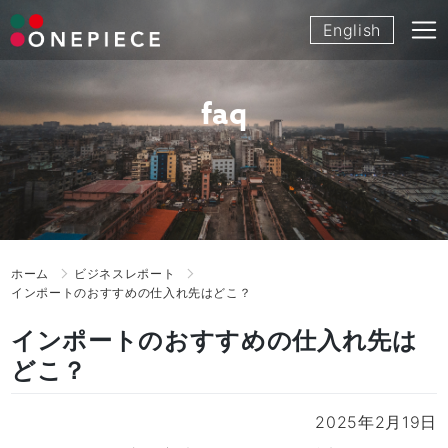
Skip
English
to
content
faq
ホーム
ビジネスレポート
インポートのおすすめの仕入れ先はどこ？
インポートのおすすめの仕入れ先は
どこ？
2025年2月19日