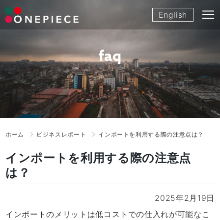
Skip
English
to
content
faq
ホーム
ビジネスレポート
インポートを利用する際の注意点は？
インポートを利用する際の注意点
は？
2025年2月19日
インポートのメリットは低コストでの仕入れが可能なこ