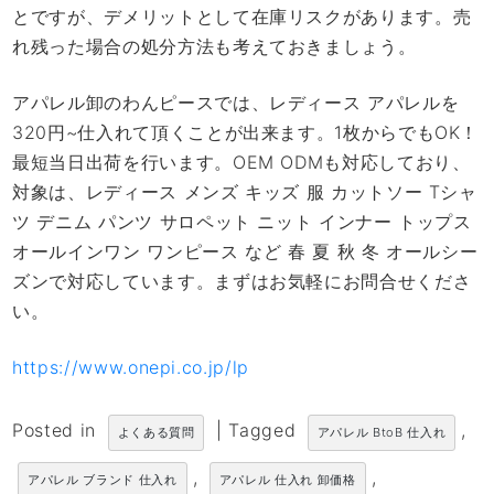
とですが、デメリットとして在庫リスクがあります。売
れ残った場合の処分方法も考えておきましょう。
アパレル卸のわんピースでは、レディース アパレルを
320円~仕入れて頂くことが出来ます。1枚からでもOK！
最短当日出荷を行います。OEM ODMも対応しており、
対象は、レディース メンズ キッズ 服 カットソー Tシャ
ツ デニム パンツ サロペット ニット インナー トップス
オールインワン ワンピース など 春 夏 秋 冬 オールシー
ズンで対応しています。まずはお気軽にお問合せくださ
い。
https://www.onepi.co.jp/lp
Posted in
|
Tagged
,
よくある質問
アパレル BtoB 仕入れ
,
,
アパレル ブランド 仕入れ
アパレル 仕入れ 卸価格