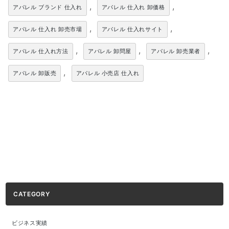
,
,
アパレル ブランド 仕入れ
アパレル 仕入れ 卸価格
,
,
アパレル 仕入れ 卸売市場
アパレル 仕入れサイト
,
,
,
アパレル 仕入れ方法
アパレル 卸問屋
アパレル 卸売業者
,
アパレル 卸販売
アパレル 小売店 仕入れ
CATEGORY
ビジネス実績