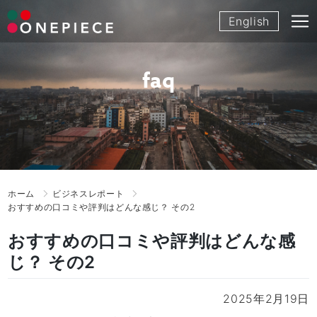
Skip
English
to
content
faq
ホーム
ビジネスレポート
おすすめの口コミや評判はどんな感じ？ その2
おすすめの口コミや評判はどんな感
じ？ その2
2025年2月19日