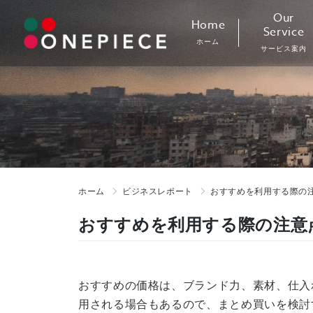
Skip
Our
Home
to
Service
ホーム
content
サービス案内
ホーム
ビジネスレポート
おすすめを利用する際の注
おすすめを利用する際の注意点
おすすめの価格は、ブランド力、素材、仕入
用される場合もあるので、まとめ買いを検討