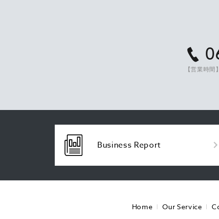
0
【営業時間】
Business Report
Home
Our Service
C