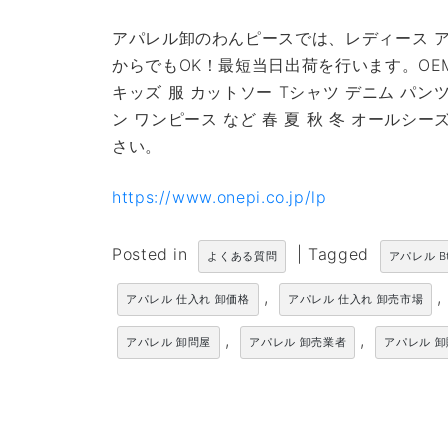
アパレル卸のわんピースでは、レディース ア
からでもOK！最短当日出荷を行います。OE
キッズ 服 カットソー Tシャツ デニム パン
ン ワンピース など 春 夏 秋 冬 オール
さい。
https://www.onepi.co.jp/lp
Posted in
|
Tagged
よくある質問
アパレル B
,
,
アパレル 仕入れ 卸価格
アパレル 仕入れ 卸売市場
,
,
アパレル 卸問屋
アパレル 卸売業者
アパレル 