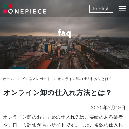
Skip
English
to
content
faq
ホーム
ビジネスレポート
オンライン卸の仕入れ方法とは？
オンライン卸の仕入れ方法とは？
2025年2月19日
オンライン卸のおすすめの仕入れ先は、実績のある業者
や、口コミ評価が高いサイトです。また、複数の仕入れ