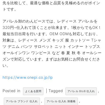
先を比較して、最適な価格と品質を見極めるのがポイン
トです。
アパレル卸のわんピースでは、レディース アパレルを
320円~仕入れて頂くことが出来ます。1枚からでもOK！
最短当日出荷を行います。OEM ODMも対応しており、
対象は、レディース メンズ キッズ 服 カットソー Tシャ
ツ デニム パンツ サロペット ニット インナー トップス
オールインワン ワンピース など 春 夏 秋 冬 オールシー
ズンで対応しています。まずはお気軽にお問合せくださ
い。
https://www.onepi.co.jp/lp
Posted in
|
Tagged
,
よくある質問
アパレル BtoB 仕入れ
,
,
アパレル ブランド 仕入れ
アパレル 仕入れ 卸価格