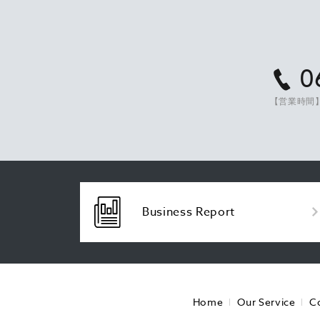
0
【営業時間】
Business Report
Home
Our Service
C