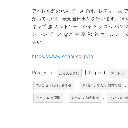
アパレル卸のわんピースでは、レディース ア
からでもOK！最短当日出荷を行います。OE
キッズ 服 カットソー Tシャツ デニム パン
ン ワンピース など 春 夏 秋 冬 オール
さい。
https://www.onepi.co.jp/lp
Posted in
|
Tagged
よくある質問
アパレル B
,
,
アパレル 仕入れ 卸価格
アパレル 仕入れ 卸売市場
,
,
アパレル 卸問屋
アパレル 卸売業者
アパレル 