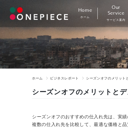
Skip
Our
Home
to
Service
ホーム
content
サービス案内
ホーム
ビジネスレポート
シーズンオフのメリットと
シーズンオフのメリットとデ
シーズンオフのおすすめの仕入れ先は、実績
複数の仕入れ先を比較して、最適な価格と品