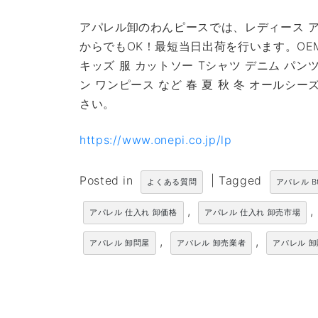
アパレル卸のわんピースでは、レディース ア
からでもOK！最短当日出荷を行います。OE
キッズ 服 カットソー Tシャツ デニム パン
ン ワンピース など 春 夏 秋 冬 オール
さい。
https://www.onepi.co.jp/lp
Posted in
|
Tagged
よくある質問
アパレル B
,
,
アパレル 仕入れ 卸価格
アパレル 仕入れ 卸売市場
,
,
アパレル 卸問屋
アパレル 卸売業者
アパレル 