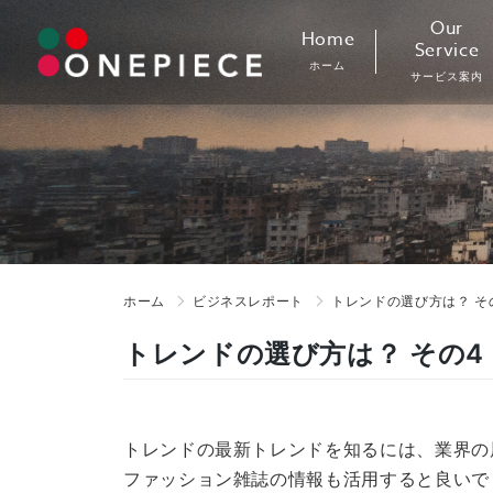
Skip
Our
Home
to
Service
ホーム
content
サービス案内
ホーム
ビジネスレポート
トレンドの選び方は？ そ
トレンドの選び方は？ その4
トレンドの最新トレンドを知るには、業界の
ファッション雑誌の情報も活用すると良いで