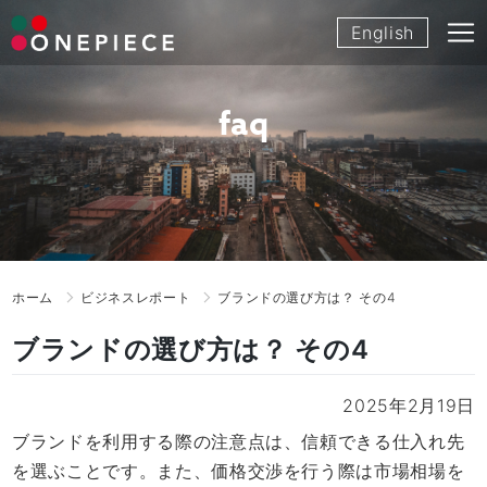
Skip
English
to
content
faq
ホーム
ビジネスレポート
ブランドの選び方は？ その4
ブランドの選び方は？ その4
2025年2月19日
ブランドを利用する際の注意点は、信頼できる仕入れ先
を選ぶことです。また、価格交渉を行う際は市場相場を