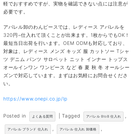
軽でおすすめですが、実物を確認できない点には注意が
必要です。
アパレル卸のわんピースでは、レディース アパレルを
320円~仕入れて頂くことが出来ます。1枚からでもOK！
最短当日出荷を行います。OEM ODMも対応しており、
対象は、レディース メンズ キッズ 服 カットソー Tシャ
ツ デニム パンツ サロペット ニット インナー トップス
オールインワン ワンピース など 春 夏 秋 冬 オールシー
ズンで対応しています。まずはお気軽にお問合せくださ
い。
https://www.onepi.co.jp/lp
Posted in
|
Tagged
,
よくある質問
アパレル BtoB 仕入れ
,
,
アパレル ブランド 仕入れ
アパレル 仕入れ 卸価格