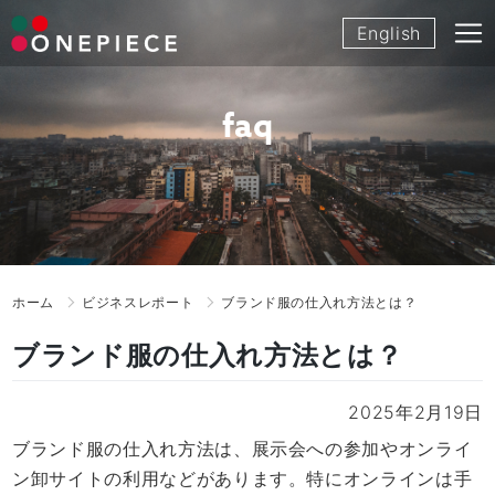
Skip
English
to
content
faq
ホーム
ビジネスレポート
ブランド服の仕入れ方法とは？
ブランド服の仕入れ方法とは？
2025年2月19日
ブランド服の仕入れ方法は、展示会への参加やオンライ
ン卸サイトの利用などがあります。特にオンラインは手