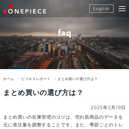
Skip
English
to
content
faq
ホーム
ビジネスレポート
まとめ買いの選び方は？
まとめ買いの選び方は？
2025年2月19日
まとめ買いの在庫管理のコツは、売れ筋商品のデータを
元に発注量を調整することです。また、季節ごとのトレ