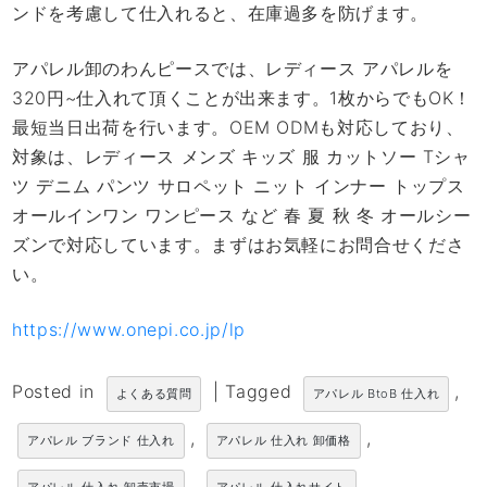
ンドを考慮して仕入れると、在庫過多を防げます。
アパレル卸のわんピースでは、レディース アパレルを
320円~仕入れて頂くことが出来ます。1枚からでもOK！
最短当日出荷を行います。OEM ODMも対応しており、
対象は、レディース メンズ キッズ 服 カットソー Tシャ
ツ デニム パンツ サロペット ニット インナー トップス
オールインワン ワンピース など 春 夏 秋 冬 オールシー
ズンで対応しています。まずはお気軽にお問合せくださ
い。
https://www.onepi.co.jp/lp
Posted in
|
Tagged
,
よくある質問
アパレル BtoB 仕入れ
,
,
アパレル ブランド 仕入れ
アパレル 仕入れ 卸価格
,
,