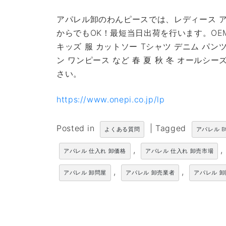
アパレル卸のわんピースでは、レディース ア
からでもOK！最短当日出荷を行います。OE
キッズ 服 カットソー Tシャツ デニム パン
ン ワンピース など 春 夏 秋 冬 オール
さい。
https://www.onepi.co.jp/lp
Posted in
|
Tagged
よくある質問
アパレル B
,
,
アパレル 仕入れ 卸価格
アパレル 仕入れ 卸売市場
,
,
アパレル 卸問屋
アパレル 卸売業者
アパレル 