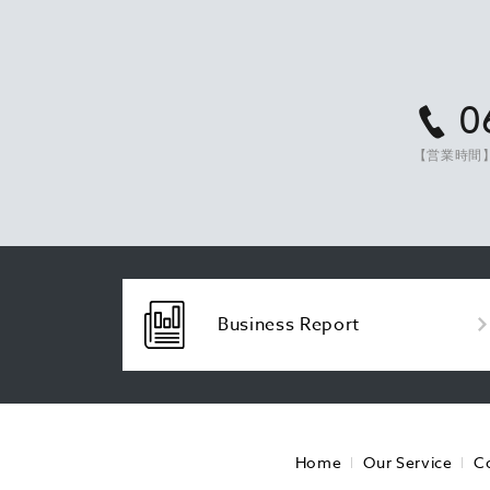
0
【営業時間】
Business Report
Home
Our Service
C