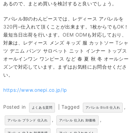
あるので、まとめ買いを検討すると良いでしょう。
アパレル卸のわんピースでは、レディース アパレルを
320円~仕入れて頂くことが出来ます。1枚からでもOK！
最短当日出荷を行います。OEM ODMも対応しており、
対象は、レディース メンズ キッズ 服 カットソー Tシャ
ツ デニム パンツ サロペット ニット インナー トップス
オールインワン ワンピース など 春 夏 秋 冬 オールシー
ズンで対応しています。まずはお気軽にお問合せくださ
い。
https://www.onepi.co.jp/lp
Posted in
|
Tagged
,
よくある質問
アパレル BtoB 仕入れ
,
,
アパレル ブランド 仕入れ
アパレル 仕入れ 卸価格
,
,