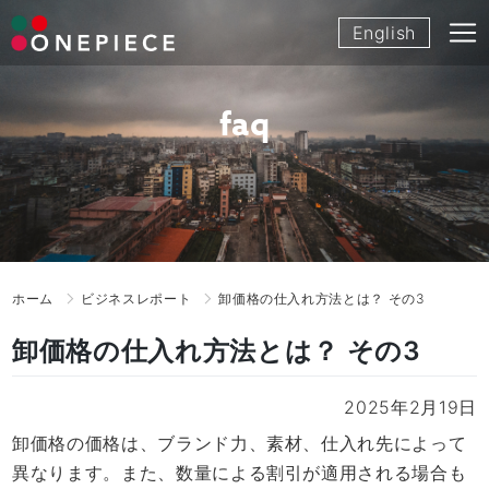
Skip
English
to
content
faq
ホーム
ビジネスレポート
卸価格の仕入れ方法とは？ その3
卸価格の仕入れ方法とは？ その3
2025年2月19日
卸価格の価格は、ブランド力、素材、仕入れ先によって
異なります。また、数量による割引が適用される場合も