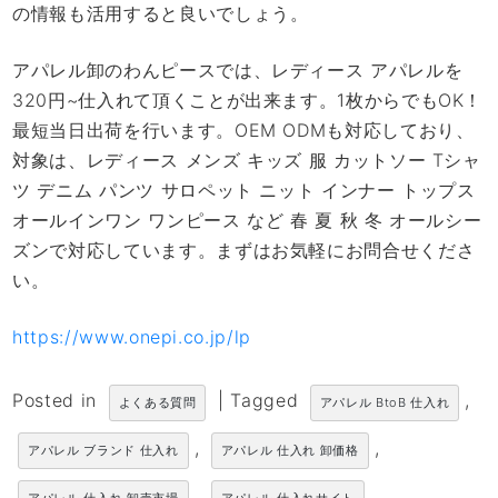
の情報も活用すると良いでしょう。
アパレル卸のわんピースでは、レディース アパレルを
320円~仕入れて頂くことが出来ます。1枚からでもOK！
最短当日出荷を行います。OEM ODMも対応しており、
対象は、レディース メンズ キッズ 服 カットソー Tシャ
ツ デニム パンツ サロペット ニット インナー トップス
オールインワン ワンピース など 春 夏 秋 冬 オールシー
ズンで対応しています。まずはお気軽にお問合せくださ
い。
https://www.onepi.co.jp/lp
Posted in
|
Tagged
,
よくある質問
アパレル BtoB 仕入れ
,
,
アパレル ブランド 仕入れ
アパレル 仕入れ 卸価格
,
,