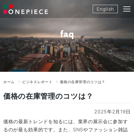
Skip
English
to
content
faq
ホーム
ビジネスレポート
価格の在庫管理のコツは？
価格の在庫管理のコツは？
2025年2月19日
価格の最新トレンドを知るには、業界の展示会に参加す
るのが最も効果的です。また、SNSやファッション雑誌